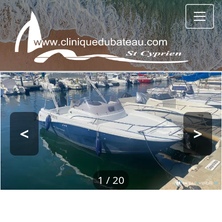
<
>
1
/ 20