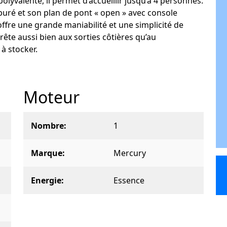
lyvalente, il permet d’accueillir jusqu’à 4 personnes.
puré et son plan de pont « open » avec console
 offre une grande maniabilité et une simplicité de
 prête aussi bien aux sorties côtières qu’au
à stocker.
Moteur
Nombre
1
Marque
Mercury
Energie
Essence