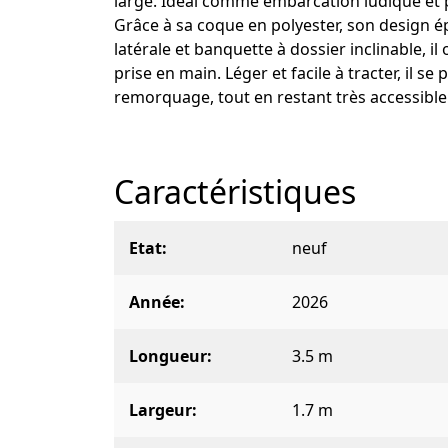
large. Idéal comme embarcation ludique et po
Grâce à sa coque en polyester, son design é
latérale et banquette à dossier inclinable, il
prise en main. Léger et facile à tracter, il se
remorquage, tout en restant très accessible 
Caractéristiques
Etat
neuf
Année
2026
Longueur
3.5 m
Largeur
1.7 m